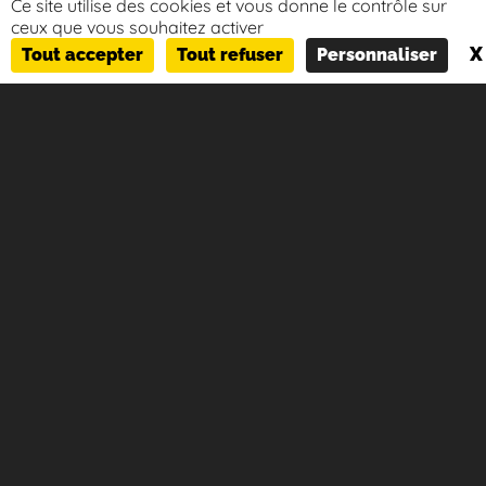
Ce site utilise des cookies et vous donne le contrôle sur
ceux que vous souhaitez activer
X
Voir tous nos produits
Tout accepter
Tout refuser
Personnaliser
POCOM DIGITAL AGENCY
Madrid
+34 655 04 21 87
contact@pocom.io
Lun-Ven 9h30-18h30